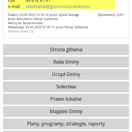
Fax:
44 616 81 67
e-mail:
sekretariat@gzoz.moszczenica.eu
Dodany 24.09.2024 13:25:10 przez Sylwia Stonoga
Wyświetlony: 5261
Autor dokumentu Patryk Szafraniec
Ważny do: bezterminowo
Modyfikacja: 03.06.2025 07:39:17 przez Patryk Szafraniec
Historia zmian [1]
Strona główna
Rada Gminy
Urząd Gminy
Sołectwa
Prawo lokalne
Majątek Gminy
Plany, programy, strategie, raporty