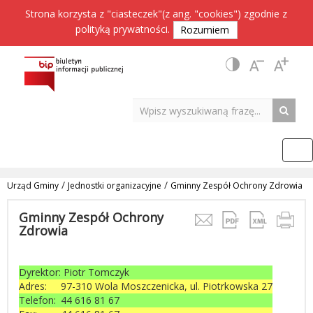
Strona korzysta z "ciasteczek"(z ang. "cookies") zgodnie z
polityką prywatności
.
Rozumiem
/
/
Urząd Gminy
Jednostki organizacyjne
Gminny Zespół Ochrony Zdrowia
Gminny Zespół Ochrony
Zdrowia
Dyrektor:
Piotr Tomczyk
Adres:
97-310 Wola Moszczenicka, ul. Piotrkowska 27
Telefon:
44 616 81 67