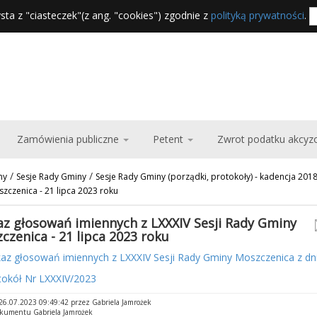
sta z "ciasteczek"(z ang. "cookies") zgodnie z
polityką prywatności
.
Zamówienia publiczne
Petent
Zwrot podatku akcy
/
/
ny
Sesje Rady Gminy
Sesje Rady Gminy (porządki, protokoły) - kadencja 201
zczenica - 21 lipca 2023 roku
z głosowań imiennych z LXXXIV Sesji Rady Gminy
czenica - 21 lipca 2023 roku
az głosowań imiennych z LXXXIV Sesji Rady Gminy Moszczenica z dni
okół Nr LXXXIV/2023
6.07.2023 09:49:42 przez Gabriela Jamrożek
okumentu Gabriela Jamrożek