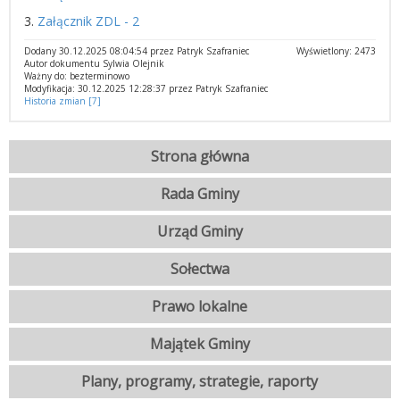
3.
Załącznik ZDL - 2
Dodany 30.12.2025 08:04:54 przez Patryk Szafraniec
Wyświetlony: 2473
Autor dokumentu Sylwia Olejnik
Ważny do: bezterminowo
Modyfikacja: 30.12.2025 12:28:37 przez Patryk Szafraniec
Historia zmian [7]
Strona główna
Rada Gminy
Urząd Gminy
Sołectwa
Prawo lokalne
Majątek Gminy
Plany, programy, strategie, raporty