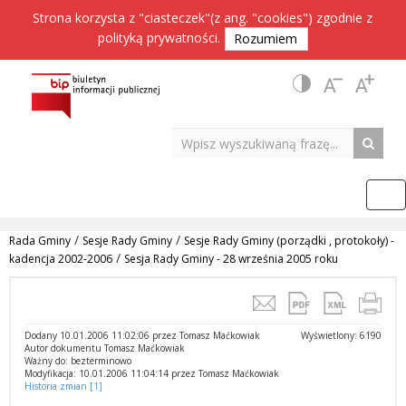
Strona korzysta z "ciasteczek"(z ang. "cookies") zgodnie z
polityką prywatności
.
Rozumiem
/
/
Rada Gminy
Sesje Rady Gminy
Sesje Rady Gminy (porządki , protokoły) -
/
kadencja 2002-2006
Sesja Rady Gminy - 28 września 2005 roku
Dodany 10.01.2006 11:02:06 przez Tomasz Maćkowiak
Wyświetlony: 6190
Autor dokumentu Tomasz Maćkowiak
Ważny do: bezterminowo
Modyfikacja: 10.01.2006 11:04:14 przez Tomasz Maćkowiak
Historia zmian [1]