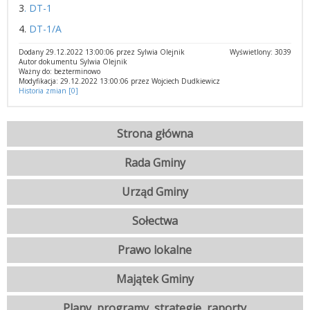
3
. DT-1
4.
DT-1/A
Dodany 29.12.2022 13:00:06 przez Sylwia Olejnik
Wyświetlony: 3039
Autor dokumentu Sylwia Olejnik
Ważny do: bezterminowo
Modyfikacja: 29.12.2022 13:00:06 przez Wojciech Dudkiewicz
Historia zmian [0]
Strona główna
Rada Gminy
Urząd Gminy
Sołectwa
Prawo lokalne
Majątek Gminy
Plany, programy, strategie, raporty