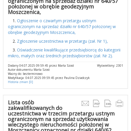
ograniczonym na sprzedaż działki nr 640/57
położonej w obrębie geodezyjnym
Moszczenica,
1.
Ogłoszenie o czwartym przetargu ustnym
ograniczonym na sprzedaż działki nr 640/57 położonej w
obrębie geodezyjnym Moszczenica,
2.
Zgłoszenie uczestnictwa w przetargu (zał. Nr 1),
3.
Oświadczenie kwalifikujące przedsiębiorcę do kategorii
mikro, małych oraz średnich przedsiębiorstw (zał. Nr 2).
Dodany 04.07.2025 09:59:45 przez Marta Szost
Wyświetlony: 2301
Autor dokumentu Marta Szost
Ważny do: bezterminowo
Modyfikacja: 04.07.2025 09:59:45 przez Paulina Dziadczyk
Historia zmian [0]
Lista osób
zakwalifikowanych do
uczestnictwa w trzecim przetargu ustnym
ograniczonym na sprzedaż użytkowania
wieczystego nieruchomości położonej w
Moszczenicy oznaczonej nr działki 640/62