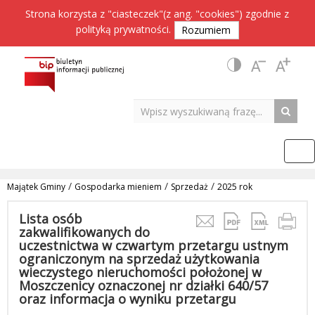
Strona korzysta z "ciasteczek"(z ang. "cookies") zgodnie z
polityką prywatności
.
Rozumiem
/
/
/
Majątek Gminy
Gospodarka mieniem
Sprzedaż
2025 rok
Lista osób
zakwalifikowanych do
uczestnictwa w czwartym przetargu ustnym
ograniczonym na sprzedaż użytkowania
wieczystego nieruchomości położonej w
Moszczenicy oznaczonej nr działki 640/57
oraz informacja o wyniku przetargu