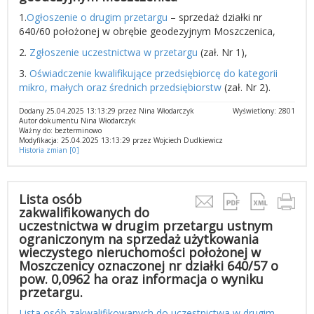
1.
Ogłoszenie o drugim przetargu
– sprzedaż działki nr
640/60 położonej w obrębie geodezyjnym Moszczenica,
2.
Zgłoszenie uczestnictwa w przetargu
(zał. Nr 1),
3.
Oświadczenie kwalifikujące przedsiębiorcę do kategorii
mikro, małych oraz średnich przedsiębiorstw
(zał. Nr 2).
Dodany 25.04.2025 13:13:29 przez Nina Włodarczyk
Wyświetlony: 2801
Autor dokumentu Nina Włodarczyk
Ważny do: bezterminowo
Modyfikacja: 25.04.2025 13:13:29 przez Wojciech Dudkiewicz
Historia zmian [0]
Lista osób
zakwalifikowanych do
uczestnictwa w drugim przetargu ustnym
ograniczonym na sprzedaż użytkowania
wieczystego nieruchomości położonej w
Moszczenicy oznaczonej nr działki 640/57 o
pow. 0,0962 ha oraz informacja o wyniku
przetargu.
Lista osób zakwalifikowanych do uczestnictwa w drugim