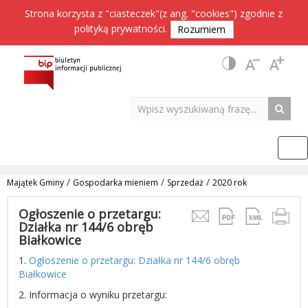
Strona korzysta z "ciasteczek"(z ang. "cookies") zgodnie z
polityką prywatności
.
Rozumiem
/
/
/
Majątek Gminy
Gospodarka mieniem
Sprzedaż
2020 rok
Ogłoszenie o przetargu:
Działka nr 144/6 obręb
Białkowice
1.
Ogłoszenie o przetargu: Działka nr 144/6 obręb
Białkowice
2. Informacja o wyniku przetargu: