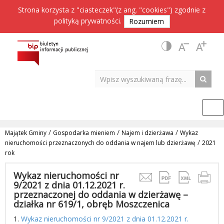
Strona korzysta z "ciasteczek"(z ang. "cookies") zgodnie z
polityką prywatności
.
Rozumiem
/
/
/
Majątek Gminy
Gospodarka mieniem
Najem i dzierżawa
Wykaz
/
nieruchomości przeznaczonych do oddania w najem lub dzierżawę
2021
rok
Wykaz nieruchomości nr
9/2021 z dnia 01.12.2021 r.
przeznaczonej do oddania w dzierżawę –
działka nr 619/1, obręb Moszczenica
1.
Wykaz nieruchomości nr 9/2021 z dnia 01.12.2021 r.