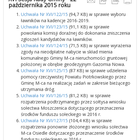
października 2015 roku
Uchwała Nr XVI/122/15
(94,7 KB) w sprawie wyboru
ławników na kadencje 2016-2019.
Uchwała Nr XVI/123/15
(91,1 KB) w sprawie
powołania komisji doraźnej do dokonania zniszczenia
zgłoszeń kandydatów na ławników.
Uchwała Nr XVI/124/15
(71,5 KB) w sprawie wyrażenia
zgody na nieodpłatne nabycie w skład mienia
komunalnego Gminy M-ca nieruchomości gruntowej
położonej w obrębie geodezyjnym Gazomia Nowa.
Uchwała Nr XVI/125/15
(87 KB) w sprawie udzielenia
pomocy rzeczywistej Powiatu Piotrkowskiego przez
Gminę M-ca na realizację zadań w zakresie bieżącego
utrzymania dróg.
Uchwała Nr XVI/126/15
(81,2 KB) w sprawie
rozpatrzenia podtrzymanego przez sołtysa wniosku
sołectwa Moszczenica dotyczącego przeznaczenia
środków funduszu sołeckiego w 2016 r.
Uchwała Nr XVI/127/15
(104,4 KB) w sprawie
rozpatrzenia ponownie złożonego wniosku sołectwa
M-ca Osiedle dotyczacego przeznaczenie środków
funduszu sołeckiego w 2016 r.