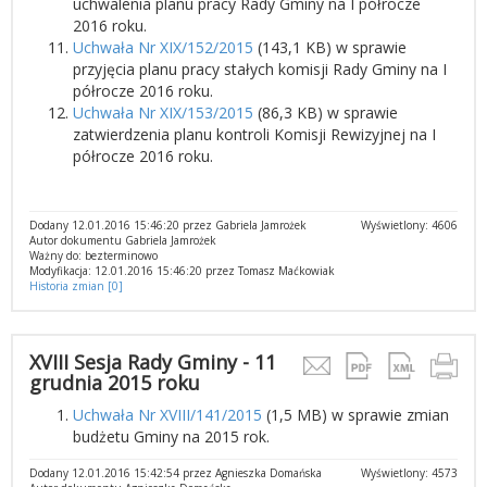
uchwalenia planu pracy Rady Gminy na I półrocze
2016 roku.
Uchwała Nr XIX/152/2015
(143,1 KB) w sprawie
przyjęcia planu pracy stałych komisji Rady Gminy na I
półrocze 2016 roku.
Uchwała Nr XIX/153/2015
(86,3 KB) w sprawie
zatwierdzenia planu kontroli Komisji Rewizyjnej na I
półrocze 2016 roku.
Dodany 12.01.2016 15:46:20 przez Gabriela Jamrożek
Wyświetlony: 4606
Autor dokumentu Gabriela Jamrożek
Ważny do: bezterminowo
Modyfikacja: 12.01.2016 15:46:20 przez Tomasz Maćkowiak
Historia zmian [0]
XVIII Sesja Rady Gminy - 11
grudnia 2015 roku
Uchwała Nr XVIII/141/2015
(1,5 MB) w sprawie zmian
budżetu Gminy na 2015 rok.
Dodany 12.01.2016 15:42:54 przez Agnieszka Domańska
Wyświetlony: 4573