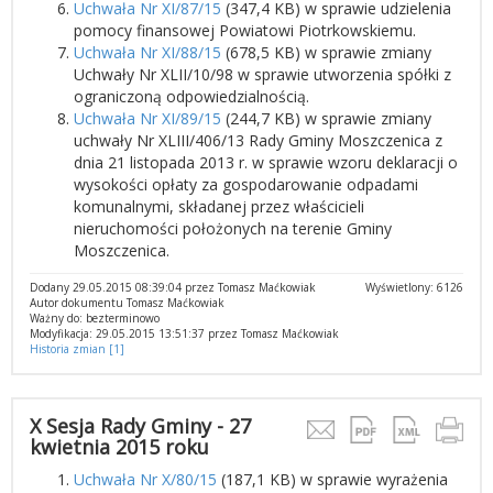
Uchwała Nr XI/87/15
(347,4 KB) w sprawie udzielenia
pomocy finansowej Powiatowi Piotrkowskiemu.
Uchwała Nr XI/88/15
(678,5 KB) w sprawie zmiany
Uchwały Nr XLII/10/98 w sprawie utworzenia spółki z
ograniczoną odpowiedzialnością.
Uchwała Nr XI/89/15
(244,7 KB) w sprawie zmiany
uchwały Nr XLIII/406/13 Rady Gminy Moszczenica z
dnia 21 listopada 2013 r. w sprawie wzoru deklaracji o
wysokości opłaty za gospodarowanie odpadami
komunalnymi, składanej przez właścicieli
nieruchomości położonych na terenie Gminy
Moszczenica.
Dodany 29.05.2015 08:39:04 przez Tomasz Maćkowiak
Wyświetlony: 6126
Autor dokumentu Tomasz Maćkowiak
Ważny do: bezterminowo
Modyfikacja: 29.05.2015 13:51:37 przez Tomasz Maćkowiak
Historia zmian [1]
X Sesja Rady Gminy - 27
kwietnia 2015 roku
Uchwała Nr X/80/15
(187,1 KB) w sprawie wyrażenia