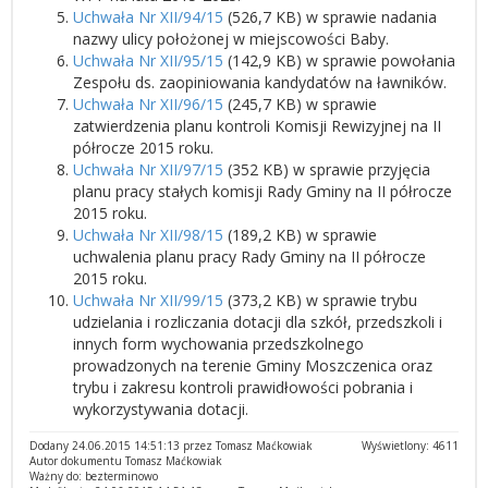
Uchwała Nr XII/94/15
(526,7 KB) w sprawie nadania
nazwy ulicy położonej w miejscowości Baby.
Uchwała Nr XII/95/15
(142,9 KB) w sprawie powołania
Zespołu ds. zaopiniowania kandydatów na ławników.
Uchwała Nr XII/96/15
(245,7 KB) w sprawie
zatwierdzenia planu kontroli Komisji Rewizyjnej na II
półrocze 2015 roku.
Uchwała Nr XII/97/15
(352 KB) w sprawie przyjęcia
planu pracy stałych komisji Rady Gminy na II półrocze
2015 roku.
Uchwała Nr XII/98/15
(189,2 KB) w sprawie
uchwalenia planu pracy Rady Gminy na II półrocze
2015 roku.
Uchwała Nr XII/99/15
(373,2 KB) w sprawie trybu
udzielania i rozliczania dotacji dla szkół, przedszkoli i
innych form wychowania przedszkolnego
prowadzonych na terenie Gminy Moszczenica oraz
trybu i zakresu kontroli prawidłowości pobrania i
wykorzystywania dotacji.
Dodany 24.06.2015 14:51:13 przez Tomasz Maćkowiak
Wyświetlony: 4611
Autor dokumentu Tomasz Maćkowiak
Ważny do: bezterminowo