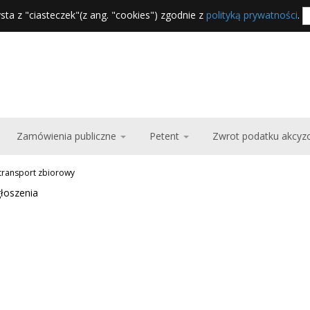
sta z "ciasteczek"(z ang. "cookies") zgodnie z
polityką prywatności
.
Zamówienia publiczne
Petent
Zwrot podatku akcy
 transport zbiorowy
łoszenia