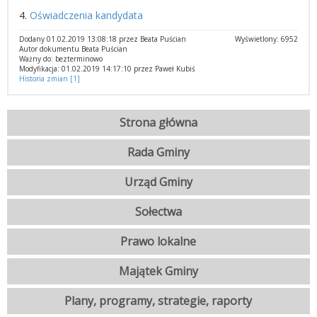
4.
Oświadczenia kandydata
Dodany 01.02.2019 13:08:18 przez Beata Puścian
Wyświetlony: 6952
Autor dokumentu Beata Puścian
Ważny do: bezterminowo
Modyfikacja: 01.02.2019 14:17:10 przez Paweł Kubiś
Historia zmian [1]
Strona główna
Rada Gminy
Urząd Gminy
Sołectwa
Prawo lokalne
Majątek Gminy
Plany, programy, strategie, raporty