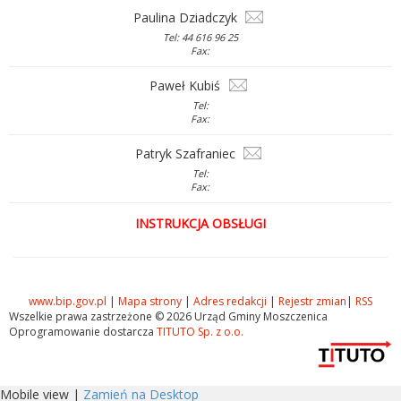
Paulina Dziadczyk
Tel: 44 616 96 25
Fax:
Paweł Kubiś
Tel:
Fax:
Patryk Szafraniec
Tel:
Fax:
INSTRUKCJA OBSŁUGI
www.bip.gov.pl
|
Mapa strony
|
Adres redakcji
|
Rejestr zmian
|
RSS
Wszelkie prawa zastrzeżone © 2026 Urząd Gminy Moszczenica
Oprogramowanie dostarcza
TITUTO Sp. z o.o.
Mobile view |
Zamień na Desktop