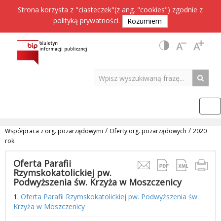
Strona korzysta z "ciasteczek"(z ang. "cookies") zgodnie z
polityką prywatności
.
Rozumiem
/
/
Współpraca z org. pozarządowymi
Oferty org. pozarządowych
2020
rok
Oferta Parafii
Rzymskokatolickiej pw.
Podwyższenia św. Krzyża w Moszczenicy
1.
Oferta Parafii Rzymskokatolickiej pw. Podwyższenia św.
Krzyża w Moszczenicy