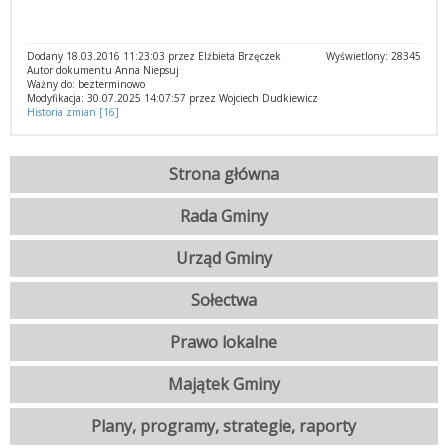
Dodany 18.03.2016 11:23:03 przez Elżbieta Brzęczek
Wyświetlony: 28345
Autor dokumentu Anna Niepsuj
Ważny do: bezterminowo
Modyfikacja: 30.07.2025 14:07:57 przez Wojciech Dudkiewicz
Historia zmian [16]
Strona główna
Rada Gminy
Urząd Gminy
Sołectwa
Prawo lokalne
Majątek Gminy
Plany, programy, strategie, raporty