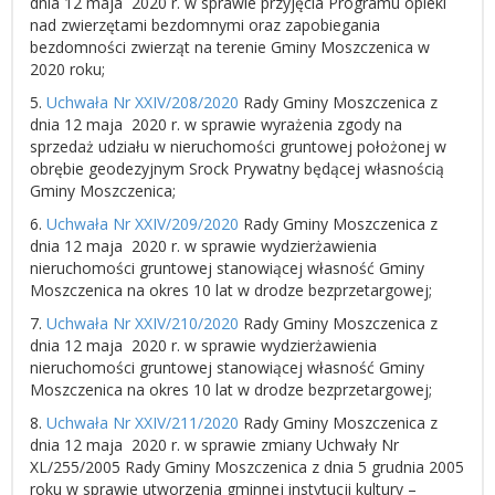
dnia 12 maja 2020 r. w sprawie przyjęcia Programu opieki
nad zwierzętami bezdomnymi oraz zapobiegania
bezdomności zwierząt na terenie Gminy Moszczenica w
2020 roku;
5.
Uchwała Nr XXIV/208/2020
Rady Gminy Moszczenica z
dnia 12 maja 2020 r. w sprawie wyrażenia zgody na
sprzedaż udziału w nieruchomości gruntowej położonej w
obrębie geodezyjnym Srock Prywatny będącej własnością
Gminy Moszczenica;
6.
Uchwała Nr XXIV/209/2020
Rady Gminy Moszczenica z
dnia 12 maja 2020 r. w sprawie wydzierżawienia
nieruchomości gruntowej stanowiącej własność Gminy
Moszczenica na okres 10 lat w drodze bezprzetargowej;
7.
Uchwała Nr XXIV/210/2020
Rady Gminy Moszczenica z
dnia 12 maja 2020 r. w sprawie wydzierżawienia
nieruchomości gruntowej stanowiącej własność Gminy
Moszczenica na okres 10 lat w drodze bezprzetargowej;
8.
Uchwała Nr XXIV/211/2020
Rady Gminy Moszczenica z
dnia 12 maja 2020 r. w sprawie zmiany Uchwały Nr
XL/255/2005 Rady Gminy Moszczenica z dnia 5 grudnia 2005
roku w sprawie utworzenia gminnej instytucji kultury –