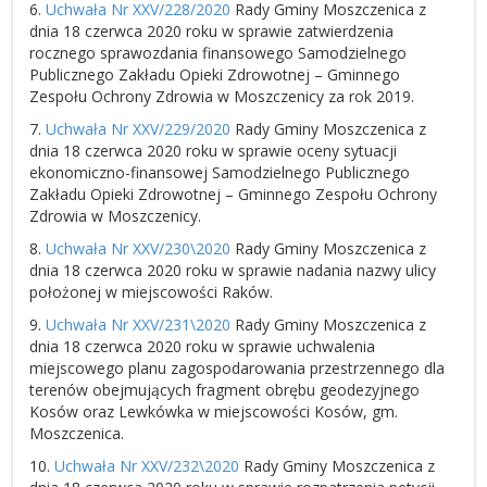
6.
Uchwała Nr XXV/228/2020
Rady Gminy Moszczenica z
dnia 18 czerwca 2020 roku w sprawie zatwierdzenia
rocznego sprawozdania finansowego Samodzielnego
Publicznego Zakładu Opieki Zdrowotnej – Gminnego
Zespołu Ochrony Zdrowia w Moszczenicy za rok 2019.
7.
Uchwała Nr XXV/229/2020
Rady Gminy Moszczenica z
dnia 18 czerwca 2020 roku w sprawie oceny sytuacji
ekonomiczno-finansowej Samodzielnego Publicznego
Zakładu Opieki Zdrowotnej – Gminnego Zespołu Ochrony
Zdrowia w Moszczenicy.
8.
Uchwała Nr XXV/230\2020
Rady Gminy Moszczenica z
dnia 18 czerwca 2020 roku w sprawie nadania nazwy ulicy
położonej w miejscowości Raków.
9.
Uchwała Nr XXV/231\2020
Rady Gminy Moszczenica z
dnia 18 czerwca 2020 roku w sprawie uchwalenia
miejscowego planu zagospodarowania przestrzennego dla
terenów obejmujących fragment obrębu geodezyjnego
Kosów oraz Lewkówka w miejscowości Kosów, gm.
Moszczenica.
10.
Uchwała Nr XXV/232\2020
Rady Gminy Moszczenica z