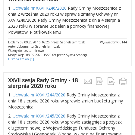
1.
Uchwała nr XXVIII/246/2020
Rady Gminy Moszczenica z
dnia 2 września 2020 roku w sprawie zmiany Uchwały nr
XXVI/240/2020 Rady Gminy Moszczenica z dnia 4 sierpnia
2020 roku w sprawie udzielenia pomocy finansowej
Powiatowi Piotrkowskiemu
Dodany 08.09.2020 15:16:26 przez Gabriela Jamrożek
Wyświetlony: 6144
Autor dokumentu Gabriela Jamrożek
Ważny do: bezterminowo
Modyfikacja: 08.09.2020 15:20:09 przez Sylwia Stonoga
Historia zmian [1]
XXVII sesja Rady Gminy - 18
sierpnia 2020 roku
1.
Uchwała nr XXVII/244/2020
Rady Gminy Moszczenica z
dnia 18 sierpnia 2020 roku w sprawie zmian budżetu gminy
Moszczenica.
2.
Uchwała nr XXVII/245/2020
Rady Gminy Moszczenica z
dnia 18 sierpnia 2020 roku w sprawie zaciągnięcia pożyczki
długoterminowej z Wojewódzkiego Funduszu Ochrony
Środowiska i Gospodarki Wodnej w Łodzi na finansowanie