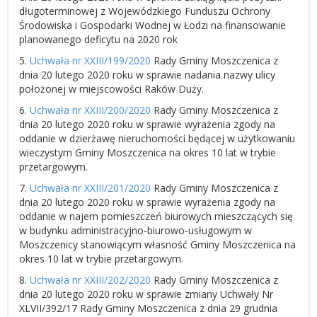
długoterminowej z Wojewódzkiego Funduszu Ochrony
Środowiska i Gospodarki Wodnej w Łodzi na finansowanie
planowanego deficytu na 2020 rok
5.
Uchwała nr XXIII/199/2020
Rady Gminy Moszczenica z
dnia 20 lutego 2020 roku w sprawie nadania nazwy ulicy
położonej w miejscowości Raków Duży.
6.
Uchwała nr XXIII/200/2020
Rady Gminy Moszczenica z
dnia 20 lutego 2020 roku w sprawie wyrażenia zgody na
oddanie w dzierżawę nieruchomości będącej w użytkowaniu
wieczystym Gminy Moszczenica na okres 10 lat w trybie
przetargowym.
7.
Uchwała nr XXIII/201/2020
Rady Gminy Moszczenica z
dnia 20 lutego 2020 roku w sprawie wyrażenia zgody na
oddanie w najem pomieszczeń biurowych mieszczących się
w budynku administracyjno-biurowo-usługowym w
Moszczenicy stanowiącym własność Gminy Moszczenica na
okres 10 lat w trybie przetargowym.
8.
Uchwała nr XXIII/202/2020
Rady Gminy Moszczenica z
dnia 20 lutego 2020 roku w sprawie zmiany Uchwały Nr
XLVII/392/17 Rady Gminy Moszczenica z dnia 29 grudnia