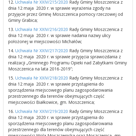
12.
Uchwała Nr XXIV/215/2020
Rady Gminy Moszczenica z
dnia 12 maja 2020 r. w sprawie wyrażenia zgody na
przyjęcie przez Gminę Moszczenica pomocy rzeczowej od
Gminy Grabica;
13.
Uchwała Nr XXIV/216/2020
Rady Gminy Moszczenica z
dnia 12 maja 2020 r. w sprawie nadania nazwy ulicy
położonej w miejscowości Michałów;
14.
Uchwała Nr XXIV/217/2020
Rady Gminy Moszczenica z
dnia 12 maja 2020 r. w sprawie przyjęcia sprawozdania z
realizacji „Gminnego Programu Opieki nad Zabytkami Gminy
Moszczenica na lata 2016-2019”;
15.
Uchwała Nr XXIV/218/2020
Rady Gminy Moszczenica z
dnia 12 maja 2020 r. w sprawie przystąpienia do
sporządzenia miejscowego planu zagospodarowania
przestrzennego dla terenów obejmujących część
miejscowości Białkowice, gm. Moszczenica;
16.
Uchwała Nr XXIV/219/2020
Rady Gminy Moszczenica z
dnia 12 maja 2020 r. w sprawie przystąpienia do
sporządzenia miejscowego planu zagospodarowania
przestrzennego dla terenów obejmujących część
miejscowości Wola Moszczenicka oraz Moszczenica, gm.