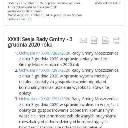
Dodany 27.12.2020 19:26:35 przez Gabriela Jamrożek
Wyświetlony: 6933
Autor dokumentu Gabriela Jamrożek
Ważny do: bezterminowo
Modyfikacja: 29.12.2020 15:24:06 przez Sylwia Stonoga
Historia zmian [2]
XXXIII Sesja Rady Gminy - 3
grudnia 2020 roku
Uchwała nr XXXIII/289/2020
Rady Gminy Moszczenica
z dnia 3 grudnia 2020 w sprawie zmiany budżetu
Gminy Moszczenica na 2020 rok
Uchwała nr XXXIII/290/2020
Rady Gminy Moszczenica
z dnia 3 grudnia 2020 w sprawie wyboru metody
ustalenia opłaty za gospodarowanie odpadami
komunalnymi oraz ustalenia wysokości stawki tej
opłaty.
Uchwała nr XXXIII/291/2020
Rady Gminy Moszczenica
z dnia 3 grudnia 2020 w sprawie zwolnienia w części z
opłaty za gospodarowanie odpadami komunalnymi
właścicieli nieruchomości zabudowanych budynkami
mieszkalnymi jednorodzinnymi kompostujących
bioodpady stanowiące odpady komunalne w