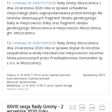
11.
Uchwała Nr XXIX/257/2020
Rady Gminy Moszczenica z
dnia 24 września 2020 roku w sprawie uchwalenia
miejscowego planu zagospodarowania przestrzennego dla
terenów obejmujących fragment obrębu geodezyjnego
Baby w miejscowości Baby oraz fragment obrębu
geodezyjnego Moszczenica w miejscowości Moszczenica,
gm. Moszczenica
12.
Uchwała Nr XXIX/258/2020
Rady Gminy Moszczenica
dnia 24 września 2020 roku w sprawie dopłat do kosztów
zaopatrzenia w wodę mieszkańców miejscowości Gazomia
Nowa ponoszonych przez Przedsiębiorstwo Komunalne Sp.
z o.o. w Moszczenicy
Dodany 12.10.2020 11:50:41 przez Gabriela Jamrożek
Wyświetlony: 8553
Autor dokumentu Gabriela Jamrożek
Ważny do: bezterminowo
Modyfikacja: 12.10.2020 12:58:31 przez Sylwia Stonoga
Historia zmian [3]
XXVIII sesja Rady Gminy - 2
września 2020 roku