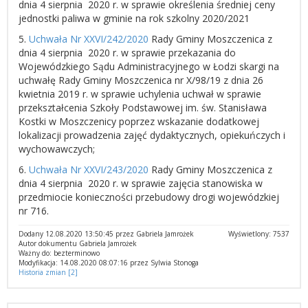
dnia 4 sierpnia 2020 r. w sprawie określenia średniej ceny
jednostki paliwa w gminie na rok szkolny 2020/2021
5.
Uchwała Nr XXVI/242/2020
Rady Gminy Moszczenica z
dnia 4 sierpnia 2020 r. w sprawie przekazania do
Wojewódzkiego Sądu Administracyjnego w Łodzi skargi na
uchwałę Rady Gminy Moszczenica nr X/98/19 z dnia 26
kwietnia 2019 r. w sprawie uchylenia uchwał w sprawie
przekształcenia Szkoły Podstawowej im. św. Stanisława
Kostki w Moszczenicy poprzez wskazanie dodatkowej
lokalizacji prowadzenia zajęć dydaktycznych, opiekuńczych i
wychowawczych;
6.
Uchwała Nr XXVI/243/2020
Rady Gminy Moszczenica z
dnia 4 sierpnia 2020 r. w sprawie zajęcia stanowiska w
przedmiocie konieczności przebudowy drogi wojewódzkiej
nr 716.
Dodany 12.08.2020 13:50:45 przez Gabriela Jamrożek
Wyświetlony: 7537
Autor dokumentu Gabriela Jamrożek
Ważny do: bezterminowo
Modyfikacja: 14.08.2020 08:07:16 przez Sylwia Stonoga
Historia zmian [2]