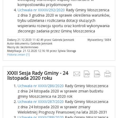
kompostowniku przydomowym
Uchwała nr XXXIII/292/2020
Rady Gminy Moszczenica
z dnia 3 grudnia 2020 w sprawie określenia warunków,
trybu udzielania i rozliczania dotacji służących
wspieraniu rozwoju sportu oraz kontroli wykonywania
zleconego zadania przez Gminę Moszczenica
Dodany 21.12.2020 11:42:49 przez Gabriela Jamrożek
Wyświetlony: 5684
Autor dokumentu Gabriela Jamrożek
Ważny do: bezterminowo
Modyfikacja: 21.12.2020 12:16:18 przez Sylwia Stonoga
Historia zmian [1]
XXXII Sesja Rady Gminy - 24
listopada 2020 roku
Uchwała nr XXXII/286/2020
Rady Gminy Moszczenica
z dnia 24 listopada 2020 w sprawie zmian budżetu
gminy Moszczenica na 2020 rok
Uchwała nr XXXII/287/2020
Rady Gminy Moszczenica
z dnia 24 listopada 2020 w sprawie zmiany
Wieloletniej Prognozy Finansowej na lata 2020-2031
Uchwała nr XXXII/288/2020
Rady Gminy Moszczenica