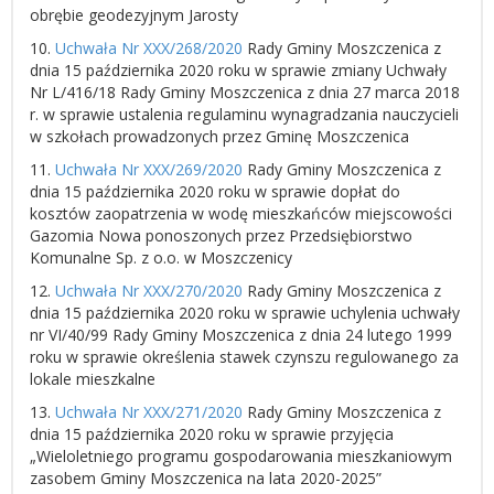
obrębie geodezyjnym Jarosty
10.
Uchwała Nr XXX/268/2020
Rady Gminy Moszczenica z
dnia 15 października 2020 roku w sprawie zmiany Uchwały
Nr L/416/18 Rady Gminy Moszczenica z dnia 27 marca 2018
r. w sprawie ustalenia regulaminu wynagradzania nauczycieli
w szkołach prowadzonych przez Gminę Moszczenica
11.
Uchwała Nr XXX/269/2020
Rady Gminy Moszczenica z
dnia 15 października 2020 roku w sprawie dopłat do
kosztów zaopatrzenia w wodę mieszkańców miejscowości
Gazomia Nowa ponoszonych przez Przedsiębiorstwo
Komunalne Sp. z o.o. w Moszczenicy
12.
Uchwała Nr XXX/270/2020
Rady Gminy Moszczenica z
dnia 15 października 2020 roku w sprawie uchylenia uchwały
nr VI/40/99 Rady Gminy Moszczenica z dnia 24 lutego 1999
roku w sprawie określenia stawek czynszu regulowanego za
lokale mieszkalne
13.
Uchwała Nr XXX/271/2020
Rady Gminy Moszczenica z
dnia 15 października 2020 roku w sprawie przyjęcia
„Wieloletniego programu gospodarowania mieszkaniowym
zasobem Gminy Moszczenica na lata 2020-2025”