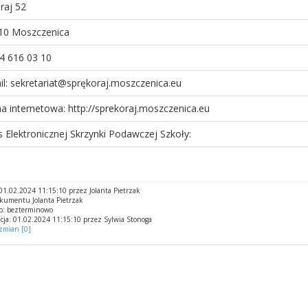
raj 52
10 Moszczenica
44 616 03 10
il: sekretariat@sprękoraj.moszczenica.eu
na internetowa: http://sprekoraj.moszczenica.eu
s Elektronicznej Skrzynki Podawczej Szkoły:
1.02.2024 11:15:10 przez Jolanta Pietrzak
kumentu Jolanta Pietrzak
o: bezterminowo
cja: 01.02.2024 11:15:10 przez Sylwia Stonoga
 zmian [0]