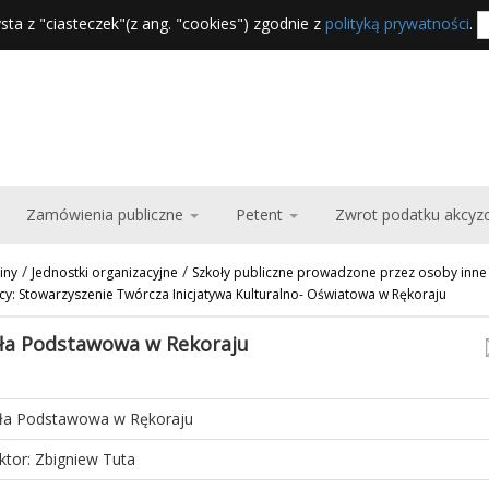
sta z "ciasteczek"(z ang. "cookies") zgodnie z
polityką prywatności
.
Zamówienia publiczne
Petent
Zwrot podatku akcy
/
/
iny
Jednostki organizacyjne
Szkoły publiczne prowadzone przez osoby inne n
y: Stowarzyszenie Twórcza Inicjatywa Kulturalno- Oświatowa w Rękoraju
ła Podstawowa w Rekoraju
ła Podstawowa w Rękoraju
ktor: Zbigniew Tuta