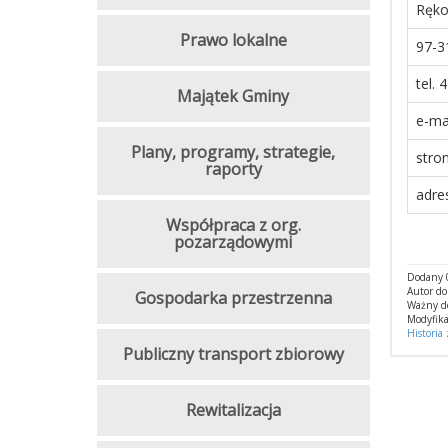
Ręko
Prawo lokalne
97-3
tel. 
Majątek Gminy
e-ma
Plany, programy, strategie,
stro
raporty
adre
Współpraca z org.
pozarządowymi
Dodany 0
Autor do
Gospodarka przestrzenna
Ważny d
Modyfika
Historia
Publiczny transport zbiorowy
Rewitalizacja