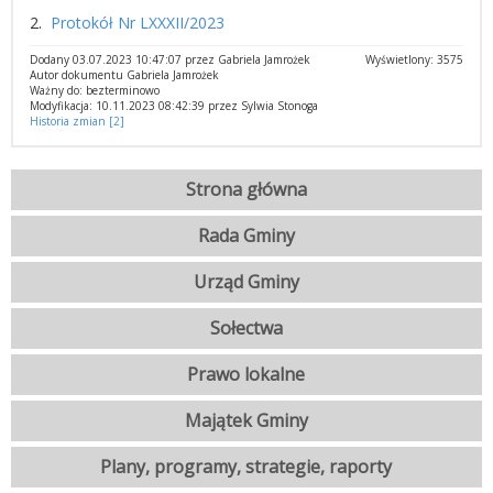
2.
Protokół Nr LXXXII/2023
Dodany 03.07.2023 10:47:07 przez Gabriela Jamrożek
Wyświetlony: 3575
Autor dokumentu Gabriela Jamrożek
Ważny do: bezterminowo
Modyfikacja: 10.11.2023 08:42:39 przez Sylwia Stonoga
Historia zmian [2]
Strona główna
Rada Gminy
Urząd Gminy
Sołectwa
Prawo lokalne
Majątek Gminy
Plany, programy, strategie, raporty