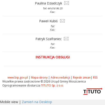
Paulina Dziadczyk
Tel: 44 616 96 25
Fax:
Paweł Kubiś
Tel:
Fax:
Patryk Szafraniec
Tel:
Fax:
INSTRUKCJA OBSŁUGI
www.bip.gov.pl
|
Mapa strony
|
Adres redakcji
|
Rejestr zmian
|
RSS
Wszelkie prawa zastrzeżone © 2026 Urząd Gminy Moszczenica
Oprogramowanie dostarcza
TITUTO Sp. z o.o.
Mobile view |
Zamień na Desktop