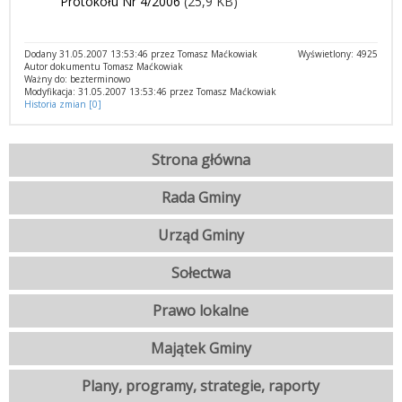
Protokołu Nr 4/2006
(25,9 KB)
Dodany 31.05.2007 13:53:46 przez Tomasz Maćkowiak
Wyświetlony: 4925
Autor dokumentu Tomasz Maćkowiak
Ważny do: bezterminowo
Modyfikacja: 31.05.2007 13:53:46 przez Tomasz Maćkowiak
Historia zmian [0]
Strona główna
Rada Gminy
Urząd Gminy
Sołectwa
Prawo lokalne
Majątek Gminy
Plany, programy, strategie, raporty