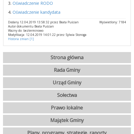
3.
Oświadczenie RODO
4.
Oświadczenie kandydata
Dodany 12.04.2019 13:58:32 przez Beata Puścian
Wyświetlony: 7184
Autor dokumentu Beata Puścian
Ważny do: bezterminowo
Modyfikacja: 12.04.2019 14:01:22 przez Sylwia Stonoga
Historia zmian [1]
Strona główna
Rada Gminy
Urząd Gminy
Sołectwa
Prawo lokalne
Majątek Gminy
Plany, programy, strategie, raporty