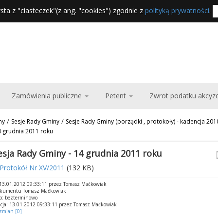
sta z "ciasteczek"(z ang. "cookies") zgodnie z
polityką prywatności
.
Zamówienia publiczne
Petent
Zwrot podatku akcy
/
/
ny
Sesje Rady Gminy
Sesje Rady Gminy (porządki , protokoły) - kadencja 20
4 grudnia 2011 roku
esja Rady Gminy - 14 grudnia 2011 roku
Protokół Nr XV/2011
(132 KB)
13.01.2012 09:33:11 przez Tomasz Maćkowiak
okumentu Tomasz Maćkowiak
o: bezterminowo
cja: 13.01.2012 09:33:11 przez Tomasz Maćkowiak
 zmian [0]