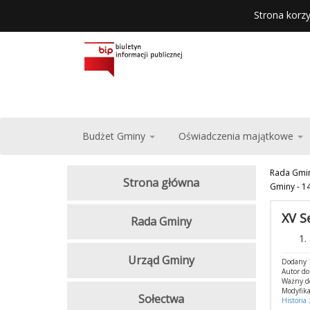
Strona korzy
Budżet Gminy
Oświadczenia majątkowe
Rada Gmi
Strona główna
Gminy - 1
XV S
Rada Gminy
Urząd Gminy
Dodany 
Autor d
Ważny d
Modyfika
Sołectwa
Historia