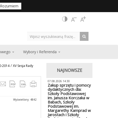
Rozumiem
zowego
Wybory i Referenda
/
10-2014
XV Sesja Rady
NAJNOWSZE
07.08.2026 14:30
Zakup sprzętu i pomocy
dydaktycznych dla:
Szkoły Podstawowej
im. Janusza Korczaka w
Wyświetlony: 4842
Babach, Szkoły
Podstawowej im.
Margarethy Kamprad w
Jarostach i Szkoły