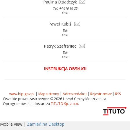
Paulina Dziadczyk
Tel: 44 616 96 25
Fax:
Paweł Kubiś
Tel:
Fax:
Patryk Szafraniec
Tel:
Fax:
INSTRUKCJA OBSŁUGI
www.bip.gov.pl
|
Mapa strony
|
Adres redakcji
|
Rejestr zmian
|
RSS
Wszelkie prawa zastrzeżone © 2026 Urząd Gminy Moszczenica
Oprogramowanie dostarcza
TITUTO Sp. z o.o.
Mobile view |
Zamień na Desktop