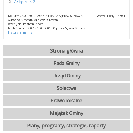
3.
Załącznik 2
Dodany 02.01.2019 09:48:24 przez Agnieszka Kowara
Wyświetlony: 14664
Autor dokumentu Agnieszka Kowara
Ważny do: bezterminowo
Modyfikacja: 03.07.2019 08:05:30 przez Sylwia Stonoga
Historia zmian [6]
Strona główna
Rada Gminy
Urząd Gminy
Sołectwa
Prawo lokalne
Majątek Gminy
Plany, programy, strategie, raporty