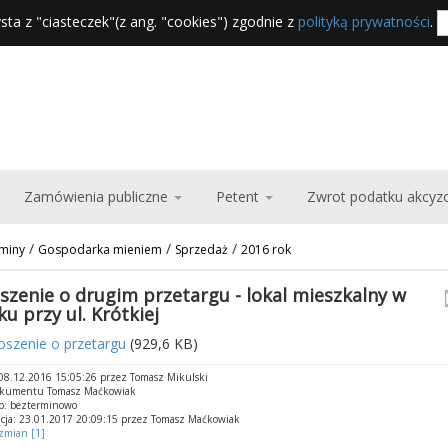
sta z "ciasteczek"(z ang. "cookies") zgodnie z
polityką prywatności
.
Zamówienia publiczne
Petent
Zwrot podatku akcy
/
/
/
miny
Gospodarka mieniem
Sprzedaż
2016 rok
szenie o drugim przetargu - lokal mieszkalny w
ku przy ul. Krótkiej
oszenie o przetargu
(929,6 KB)
8.12.2016 15:05:26 przez Tomasz Mikulski
okumentu Tomasz Maćkowiak
o: bezterminowo
cja: 23.01.2017 20:09:15 przez Tomasz Maćkowiak
 zmian [1]