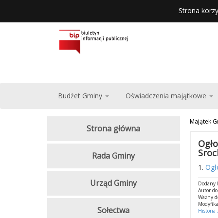
Strona korzy
Budżet Gminy
Oświadczenia majątkowe
Majątek G
Strona główna
Ogło
Sroc
Rada Gminy
1.
Ogł
Urząd Gminy
Dodany 0
Autor d
Ważny d
Modyfika
Sołectwa
Historia