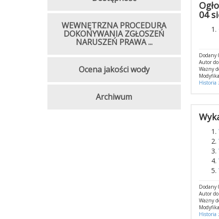
Ogło
04 s
WEWNĘTRZNA PROCEDURA
DOKONYWANIA ZGŁOSZEŃ
NARUSZEŃ PRAWA ...
Dodany 
Autor d
Ocena jakości wody
Ważny d
Modyfika
Historia
Archiwum
Wyka
Dodany 
Autor d
Ważny d
Modyfika
Historia