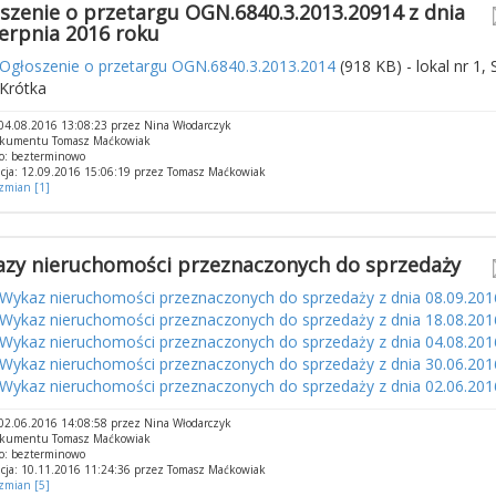
szenie o przetargu OGN.6840.3.2013.20914 z dnia
ierpnia 2016 roku
Ogłoszenie o przetargu OGN.6840.3.2013.2014
(918 KB) - lokal nr 1, 
Krótka
04.08.2016 13:08:23 przez Nina Włodarczyk
okumentu Tomasz Maćkowiak
o: bezterminowo
cja: 12.09.2016 15:06:19 przez Tomasz Maćkowiak
 zmian [1]
zy nieruchomości przeznaczonych do sprzedaży
Wykaz nieruchomości przeznaczonych do sprzedaży z dnia 08.09.201
Wykaz nieruchomości przeznaczonych do sprzedaży z dnia 18.08.201
Wykaz nieruchomości przeznaczonych do sprzedaży z dnia 04.08.201
Wykaz nieruchomości przeznaczonych do sprzedaży z dnia 30.06.201
Wykaz nieruchomości przeznaczonych do sprzedaży z dnia 02.06.201
02.06.2016 14:08:58 przez Nina Włodarczyk
okumentu Tomasz Maćkowiak
o: bezterminowo
cja: 10.11.2016 11:24:36 przez Tomasz Maćkowiak
 zmian [5]