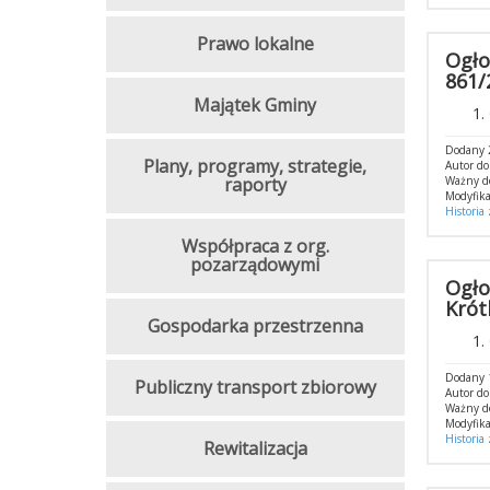
Prawo lokalne
Ogło
861/
Majątek Gminy
Dodany 
Plany, programy, strategie,
Autor d
raporty
Ważny d
Modyfika
Historia
Współpraca z org.
pozarządowymi
Ogło
Krót
Gospodarka przestrzenna
Dodany 
Publiczny transport zbiorowy
Autor d
Ważny d
Modyfika
Historia
Rewitalizacja