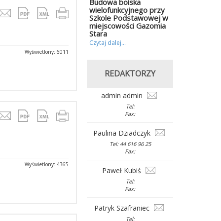
Budowa boiska
wielofunkcyjnego przy
Szkole Podstawowej w
miejscowości Gazomia
Stara
Czytaj dalej...
Wyświetlony: 6011
REDAKTORZY
admin admin
Tel:
Fax:
Paulina Dziadczyk
Tel: 44 616 96 25
Fax:
Wyświetlony: 4365
Paweł Kubiś
Tel:
Fax:
Patryk Szafraniec
Tel: