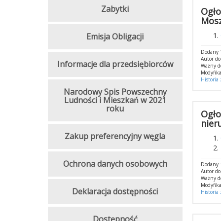
Zabytki
Ogło
Mosz
Emisja Obligacji
Dodany 
Autor d
Informacje dla przedsiębiorców
Ważny d
Modyfika
Historia
Narodowy Spis Powszechny
Ludności i Mieszkań w 2021
roku
Ogło
nier
Zakup preferencyjny węgla
Ochrona danych osobowych
Dodany 
Autor d
Ważny d
Modyfika
Deklaracja dostępności
Historia
Dostępność