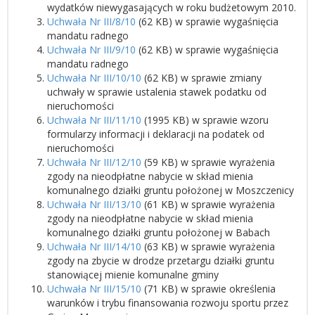
wydatków niewygasających w roku budżetowym 2010.
Uchwała Nr III/8/10
(62 KB) w sprawie wygaśnięcia
mandatu radnego
Uchwała Nr III/9/10
(62 KB) w sprawie wygaśnięcia
mandatu radnego
Uchwała Nr III/10/10
(62 KB) w sprawie zmiany
uchwały w sprawie ustalenia stawek podatku od
nieruchomości
Uchwała Nr III/11/10
(1995 KB) w sprawie wzoru
formularzy informacji i deklaracji na podatek od
nieruchomości
Uchwała Nr III/12/10
(59 KB) w sprawie wyrażenia
zgody na nieodpłatne nabycie w skład mienia
komunalnego działki gruntu położonej w Moszczenicy
Uchwała Nr III/13/10
(61 KB) w sprawie wyrażenia
zgody na nieodpłatne nabycie w skład mienia
komunalnego działki gruntu położonej w Babach
Uchwała Nr III/14/10
(63 KB) w sprawie wyrażenia
zgody na zbycie w drodze przetargu działki gruntu
stanowiącej mienie komunalne gminy
Uchwała Nr III/15/10
(71 KB) w sprawie określenia
warunków i trybu finansowania rozwoju sportu przez