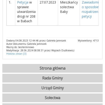
1.
Petycja
w
27.07.2023
Mieszkańcy
Zawiadomienie
sprawie
sołectwa
o sposobie
utwardzenia
Baby
rozpatrzenia
drogi nr 208
petycji
w Babach
Dodany 04.08.2023 12:44:46 przez Gabriela Jamrożek
Wyświetlony: 4713
Autor dokumentu Gabriela Jamrożek
Ważny do: bezterminowo
Modyfikacja: 28.06.2024 08:08:31 przez Wojciech Dudkiewicz
Historia zmian [3]
Strona główna
Rada Gminy
Urząd Gminy
Sołectwa