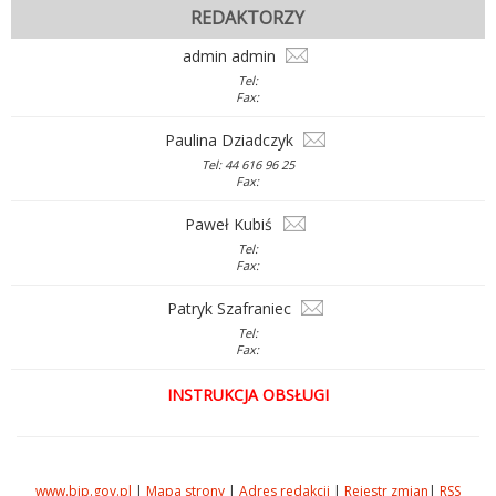
REDAKTORZY
admin admin
Tel:
Fax:
Paulina Dziadczyk
Tel: 44 616 96 25
Fax:
Paweł Kubiś
Tel:
Fax:
Patryk Szafraniec
Tel:
Fax:
INSTRUKCJA OBSŁUGI
www.bip.gov.pl
|
Mapa strony
|
Adres redakcji
|
Rejestr zmian
|
RSS